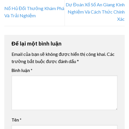
Dự Đoán Xổ Số An Giang Kinh
Nổ Hủ Đổi Thưởng Khám Phá
Nghiệm Và Cách Thức Chính
Và Trải Nghiệm
Xác
Để lại một bình luận
Email của bạn sẽ không được hiển thị công khai.
Các
trường bắt buộc được đánh dấu
*
Bình luận
*
Tên
*