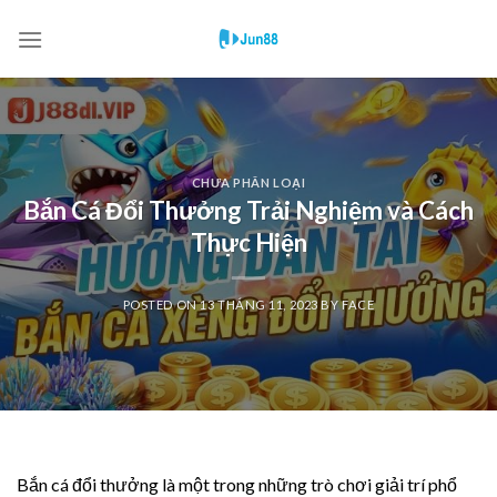
Skip
to
content
CHƯA PHÂN LOẠI
Bắn Cá Đổi Thưởng Trải Nghiệm và Cách
Thực Hiện
POSTED ON
13 THÁNG 11, 2023
BY
FACE
Bắn cá đổi thưởng là một trong những trò chơi giải trí phổ