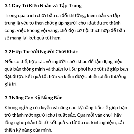
3.1 Duy Trì Kiên Nhẫn và Tập Trung
Trong quá trình chơi bắn cá đổi thưởng, kiên nhẫn và tập
trung là yếu tố then chốt giúp người chơi đạt được thành
công. Việc không vội vàng, chờ đợi cơ hội thích hợp để bắn
sẽ mang lại kết quả tốt hơn.
3.2 Hợp Tác Với Người Chơi Khác
Nếu có thể, hợp tác với người chơi khác để tận dụng hiệu
quả bắn thông minh và thuận lợi. Sự phối hợp tốt sẽ giúp bạn
đạt được kết quả tốt hơn và kiếm được nhiều phần thưởng
giá trị.
3.3 Nâng Cao Kỹ Năng Bắn
Không ngừng rèn luyện và nâng cao kỹ năng bắn sẽ giúp bạn
trở thành một người chơi xuất sắc. Qua mỗi ván chơi, hãy
lắng nghe phản hồi từ kết quả và từ đó rút kinh nghiệm, cải
thiện kỹ năng của mình.