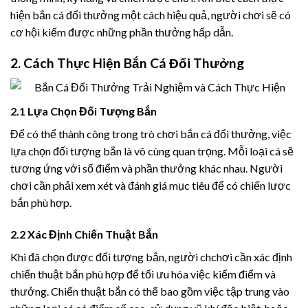
hiện bắn cá đổi thưởng một cách hiệu quả, người chơi sẽ có
cơ hội kiếm được những phần thưởng hấp dẫn.
2. Cách Thực Hiện Bắn Cá Đổi Thưởng
2.1 Lựa Chọn Đối Tượng Bắn
Để có thể thành công trong trò chơi bắn cá đổi thưởng, việc
lựa chọn đối tượng bắn là vô cùng quan trọng. Mỗi loại cá sẽ
tương ứng với số điểm và phần thưởng khác nhau. Người
chơi cần phải xem xét và đánh giá mục tiêu để có chiến lược
bắn phù hợp.
2.2 Xác Định Chiến Thuật Bắn
Khi đã chọn được đối tượng bắn, người chchơi cần xác định
chiến thuật bắn phù hợp để tối ưu hóa việc kiếm điểm và
thưởng. Chiến thuật bắn có thể bao gồm việc tập trung vào