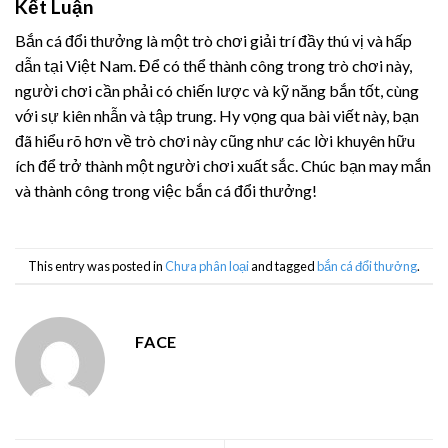
Kết Luận
Bắn cá đổi thưởng là một trò chơi giải trí đầy thú vị và hấp
dẫn tại Việt Nam. Để có thể thành công trong trò chơi này,
người chơi cần phải có chiến lược và kỹ năng bắn tốt, cùng
với sự kiên nhẫn và tập trung. Hy vọng qua bài viết này, bạn
đã hiểu rõ hơn về trò chơi này cũng như các lời khuyên hữu
ích để trở thành một người chơi xuất sắc. Chúc bạn may mắn
và thành công trong việc bắn cá đổi thưởng!
This entry was posted in
Chưa phân loại
and tagged
bắn cá đổi thưởng
.
FACE