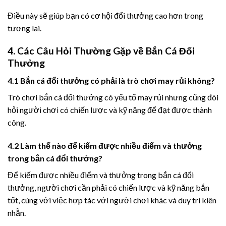
Điều này sẽ giúp bạn có cơ hội đổi thưởng cao hơn trong
tương lai.
4. Các Câu Hỏi Thường Gặp về Bắn Cá Đổi
Thưởng
4.1 Bắn cá đổi thưởng có phải là trò chơi may rủi không?
Trò chơi bắn cá đổi thưởng có yếu tố may rủi nhưng cũng đòi
hỏi người chơi có chiến lược và kỹ năng để đạt được thành
công.
4.2 Làm thế nào để kiếm được nhiều điểm và thưởng
trong bắn cá đổi thưởng?
Để kiếm được nhiều điểm và thưởng trong bắn cá đổi
thưởng, người chơi cần phải có chiến lược và kỹ năng bắn
tốt, cùng với việc hợp tác với người chơi khác và duy trì kiên
nhẫn.