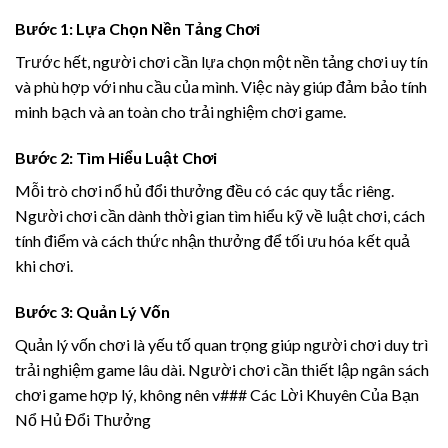
Bước 1: Lựa Chọn Nền Tảng Chơi
Trước hết, người chơi cần lựa chọn một nền tảng chơi uy tín
và phù hợp với nhu cầu của mình. Việc này giúp đảm bảo tính
minh bạch và an toàn cho trải nghiệm chơi game.
Bước 2: Tìm Hiểu Luật Chơi
Mỗi trò chơi nổ hủ đổi thưởng đều có các quy tắc riêng.
Người chơi cần dành thời gian tìm hiểu kỹ về luật chơi, cách
tính điểm và cách thức nhận thưởng để tối ưu hóa kết quả
khi chơi.
Bước 3: Quản Lý Vốn
Quản lý vốn chơi là yếu tố quan trọng giúp người chơi duy trì
trải nghiệm game lâu dài. Người chơi cần thiết lập ngân sách
chơi game hợp lý, không nên v### Các Lời Khuyên Của Bạn
Nổ Hủ Đổi Thưởng