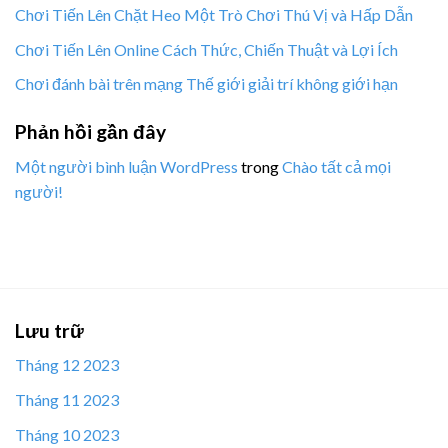
Chơi Tiến Lên Chặt Heo Một Trò Chơi Thú Vị và Hấp Dẫn
Chơi Tiến Lên Online Cách Thức, Chiến Thuật và Lợi Ích
Chơi đánh bài trên mạng Thế giới giải trí không giới hạn
Phản hồi gần đây
Một người bình luận WordPress
trong
Chào tất cả mọi
người!
Lưu trữ
Tháng 12 2023
Tháng 11 2023
Tháng 10 2023