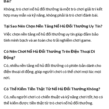
Bài?
Không, trò chơi nổ hủ đổi thưởng là một trò chơi giải trí kết
hợp may mắn và kỹ năng, không phải là trò chơi đánh bài.
Tại Sao Nên Chọn Nền Tảng Nổ Hủ Đổi Thưởng Uy Tín?
Việc chọn nền tảng nổ hủ đổi thưởng uy tín giúp đảm bảo
tính minh bạch và an toàn cho trải nghiệm chơi game.
Có Nên Chơi Nổ Hủ Đổi Thưởng Trên Điện Thoại Di
Động?
Có, nhiều nền tảng nổ hủ đổi thưởng có phiên bản dành cho
điện thoại di động, giúp người chơi có thể chơi mọi lúc mọi
nơi.
Có Thể Kiếm Tiền Thật Từ Nổ Hủ Đổi Thưởng Không?
Có, nếu người chơi có chiến thuật và kỹ năng chơi tốt, họ có
thể kiếm được tiền thật từ trò chơi nổ hủ đổi thưởng.