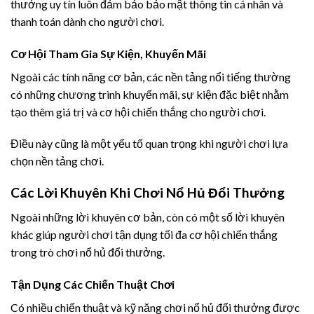
thưởng uy tín luôn đảm bảo bảo mật thông tin cá nhân và
thanh toán dành cho người chơi.
Cơ Hội Tham Gia Sự Kiện, Khuyến Mãi
Ngoài các tính năng cơ bản, các nền tảng nổi tiếng thường
có những chương trình khuyến mãi, sự kiện đặc biệt nhằm
tạo thêm giá trị và cơ hội chiến thắng cho người chơi.
Điều này cũng là một yếu tố quan trọng khi người chơi lựa
chọn nền tảng chơi.
Các Lời Khuyên Khi Chơi Nổ Hủ Đổi Thưởng
Ngoài những lời khuyên cơ bản, còn có một số lời khuyên
khác giúp người chơi tận dụng tối đa cơ hội chiến thắng
trong trò chơi nổ hủ đổi thưởng.
Tận Dụng Các Chiến Thuật Chơi
Có nhiều chiến thuật và kỹ năng chơi nổ hủ đổi thưởng được