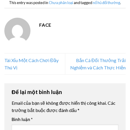
This entry was posted in
Chưa phân loại
and tagged
nổ hủ đổi thưởng
.
FACE
Tài Xỉu Một Cách Chơi Đầy
Bắn Cá Đổi Thưởng Trải
Thú Vị
Nghiệm và Cách Thực Hiện
Để lại một bình luận
Email của bạn sẽ không được hiển thị công khai.
Các
trường bắt buộc được đánh dấu
*
Bình luận
*