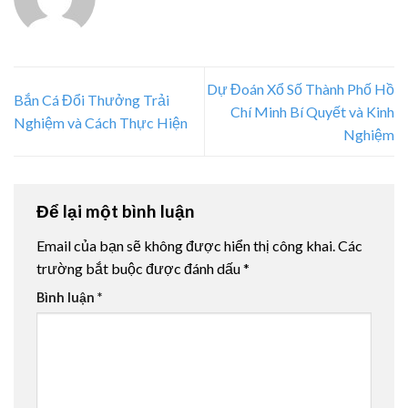
Dự Đoán Xổ Số Thành Phố Hồ
Bắn Cá Đổi Thưởng Trải
Chí Minh Bí Quyết và Kinh
Nghiệm và Cách Thực Hiện
Nghiệm
Để lại một bình luận
Email của bạn sẽ không được hiển thị công khai.
Các
trường bắt buộc được đánh dấu
*
Bình luận
*