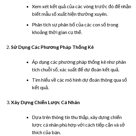
Xem xét kết quả của các vòng trước đó để nhận
biết mẫu số xuất hiện thường xuyên.
Phân tích sự phân bố của các con số trong
khoảng thời gian cụ thể.
Sử Dụng Các Phương Pháp Thống Kê
Áp dụng các phương pháp thống kê như phân
tích chuỗi số, xác suất để dự đoán kết quả.
Tìm hiểu về các mô hình dự đoán thông qua sổ
kết quả.
Xây Dựng Chiến Lược Cá Nhân
Dựa trên thông tin thu thập, xây dựng chiến
lược cá nhân phù hợp với cách tiếp cận và sở
thích của bạn.