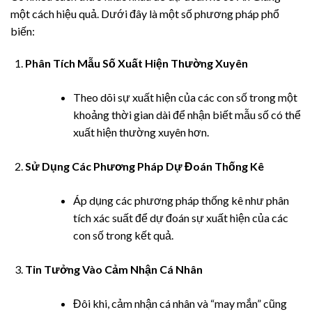
một cách hiệu quả. Dưới đây là một số phương pháp phổ
biến:
Phân Tích Mẫu Số Xuất Hiện Thường Xuyên
Theo dõi sự xuất hiện của các con số trong một
khoảng thời gian dài để nhận biết mẫu số có thể
xuất hiện thường xuyên hơn.
Sử Dụng Các Phương Pháp Dự Đoán Thống Kê
Áp dụng các phương pháp thống kê như phân
tích xác suất để dự đoán sự xuất hiện của các
con số trong kết quả.
Tin Tưởng Vào Cảm Nhận Cá Nhân
Đôi khi, cảm nhận cá nhân và “may mắn” cũng