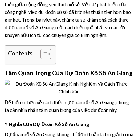
biến giữa cộng đồng yêu thích xổ số. Với sự phát triển của
công nghệ, việc dự đoán xổ số đã trở nên thuận tiện hơn bao
giờ hết. Trong bài viết này, chúng ta sẽ khám phá cách thức
dự đoán xổ số An Giang một cách hiệu quả nhất và các lời
khuyên hữu ích từ các chuyên gia có kinh nghiệm.
Contents
Tầm Quan Trọng Của Dự Đoán Xổ Số An Giang
Để hiểu rõ hơn về cách thức dự đoán xổ số An Giang, chúng
ta cần nhìn nhận tầm quan trọng của việc dự đoán này.
Ý Nghĩa Của Dự Đoán Xổ Số An Giang
Dự đoán xổ số An Giang không chỉ đơn thuần là trò giải trí mà