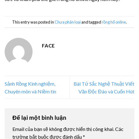
This entry was posted in
Chưa phân loại
and tagged
rồng hổ online
.
FACE
Sảnh Rồng Kinh nghiệm,
Bài Tứ Sắc Nghệ Thuật Viết
Chuyên môn và Niềm tin
Văn Độc Đáo và Cuốn Hút
Để lại một bình luận
Email của bạn sẽ không được hiển thị công khai.
Các
trường bắt buộc được đánh dấu
*