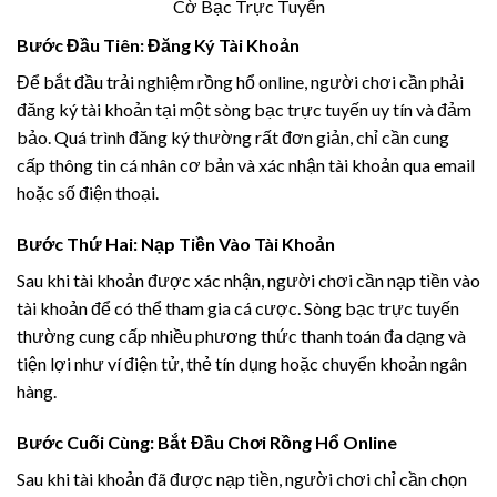
Bước Đầu Tiên: Đăng Ký Tài Khoản
Để bắt đầu trải nghiệm rồng hổ online, người chơi cần phải
đăng ký tài khoản tại một sòng bạc trực tuyến uy tín và đảm
bảo. Quá trình đăng ký thường rất đơn giản, chỉ cần cung
cấp thông tin cá nhân cơ bản và xác nhận tài khoản qua email
hoặc số điện thoại.
Bước Thứ Hai: Nạp Tiền Vào Tài Khoản
Sau khi tài khoản được xác nhận, người chơi cần nạp tiền vào
tài khoản để có thể tham gia cá cược. Sòng bạc trực tuyến
thường cung cấp nhiều phương thức thanh toán đa dạng và
tiện lợi như ví điện tử, thẻ tín dụng hoặc chuyển khoản ngân
hàng.
Bước Cuối Cùng: Bắt Đầu Chơi Rồng Hổ Online
Sau khi tài khoản đã được nạp tiền, người chơi chỉ cần chọn