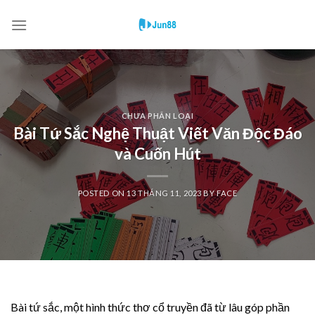
Skip
to
content
CHƯA PHÂN LOẠI
Bài Tứ Sắc Nghệ Thuật Viết Văn Độc Đáo
và Cuốn Hút
POSTED ON
13 THÁNG 11, 2023
BY
FACE
Bài tứ sắc, một hình thức thơ cổ truyền đã từ lâu góp phần