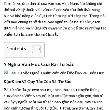
làm nên vẻ đẹp tinh tế của văn học Việt Nam. Nó không chỉ
đòi hỏi về kỹ thuật viết văn, mà còn yêu cầu tinh thần sáng
tạo và khả năng diễn đạt tinh tế từ người sáng tác. Trong bài
viết này, chúng ta sẽ đi sâu vào nghệ thuật bài tứ sắc, cách
thực hiện nó, và những lời khuyên hữu ích để tạo ra những tác
phẩm tứ sắc sáng tạo và đặc sắc.
Contents
Ý Nghĩa Văn Học Của Bài Tứ Sắc
Đặc Điểm Và Quy Tắc Của Bài Tứ Sắc
Bài tứ sắc được xem như một hình thức thơ truyền thống
của văn hóa Việt Nam, nổi bật với đặc tính ngắn gọn, tinh tế
và đầy ý nghĩa. Mỗi bài tứ sắc bao gồm bốn câu, mỗi câu có
bốn chữ, tương ứng với tự (tửu), ti (thì), tâm (tâm), tán (tán).