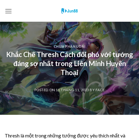
Skip
to
content
CHƯA PHÂN LOẠI
Khắc Chế Thresh Cách đối phó với tướng
đáng sợ nhất trong Liên Minh Huyền
Thoại
POSTED ON
11 THÁNG 11, 2023
BY
FACE
Thresh là một trong những tướng được yêu thích nhất và