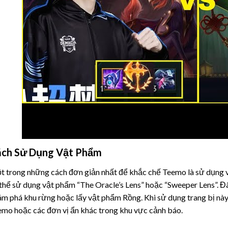
ch Sử Dụng Vật Phẩm
 trong những cách đơn giản nhất để khắc chế Teemo là sử dụng 
thể sử dụng vật phẩm “The Oracle’s Lens” hoặc “Sweeper Lens”. Đây 
m phá khu rừng hoặc lấy vật phẩm Rồng. Khi sử dụng trang bị này,
mo hoặc các đơn vị ẩn khác trong khu vực cảnh báo.