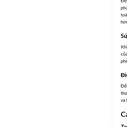
Để 
phá
toà
hơn
Sử
Khi
của
phé
Đi
Để 
thư
và 
C
Te