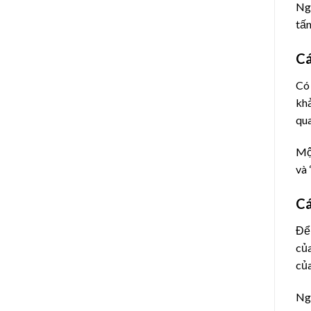
Ngo
tấn
Cá
Có 
khả
qua
Một
và 
Cá
Để 
của
củ
Ngo