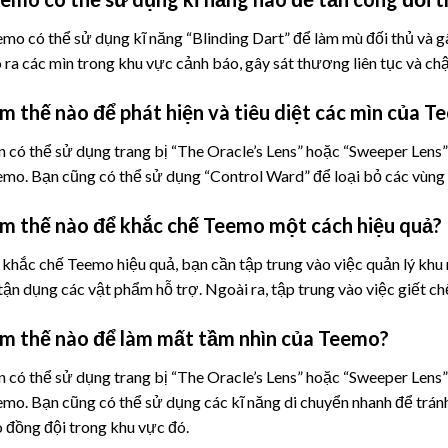
mo có thể sử dụng kĩ năng “Blinding Dart” để làm mù đối thủ và g
 ra các mìn trong khu vực cảnh báo, gây sát thương liên tục và chậ
m thế nào để phát hiện và tiêu diệt các mìn của 
 có thể sử dụng trang bị “The Oracle’s Lens” hoặc “Sweeper Lens” 
mo. Bạn cũng có thể sử dụng “Control Ward” để loại bỏ các vùng k
m thế nào để khắc chế Teemo một cách hiệu quả?
khắc chế Teemo hiệu quả, bạn cần tập trung vào việc quản lý khu 
tận dụng các vật phẩm hỗ trợ. Ngoài ra, tập trung vào việc giết ch
m thế nào để làm mất tầm nhìn của Teemo?
 có thể sử dụng trang bị “The Oracle’s Lens” hoặc “Sweeper Lens” 
mo. Bạn cũng có thể sử dụng các kĩ năng di chuyển nhanh để trán
 đồng đội trong khu vực đó.