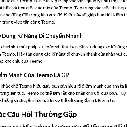
khắc chế Teemo, bạn cần tập trung vào việc quản lý khu rừng. H
t hiện và tiêu diệc các mìn của Teemo. Tập trung vào việc thu hẹ
n cho đồng đội trong khu vực đó. Điều này sẽ giúp bạn tiết kiệm t
 trong việc tấn công Teemo.
 Dụng Kĩ Năng Di Chuyển Nhanh
 chơi như một pháp sư hoặc sát thủ, bạn cần sử dụng các kĩ năng
 Teemo. Hãy tận dụng các kĩ năng di chuyển nhanh của nhân vật c
p khó chịu của Teemo.
ểm Mạnh Của Teemo Là Gì?
khắc chế Teemo hiệu quả, bạn cần hiểu rõ điểm mạnh của anh ta là 
ơng liên tục, Teemo có thể làm rất khó khăn cho đội của bạn. Tuy
kĩ năng di chuyển nhanh, bạn có thể dễ dàng đánh bại anh ta.
ác Câu Hỏi Thường Gặp
emo có thể sử dụng kĩ năng nào để tấn công đối t