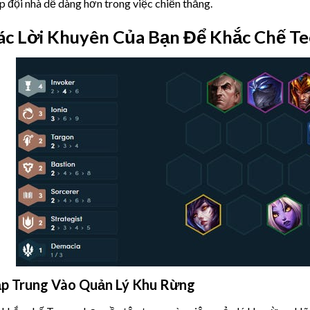
p đội nhà dễ dàng hơn trong việc chiến thắng.
ác Lời Khuyên Của Bạn Để Khắc Chế T
p Trung Vào Quản Lý Khu Rừng