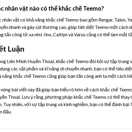
c nhân vật nào có thể khắc chế Teemo?
 nhân vật có khả năng khắc chế Teemo bao gồm Rengar, Talon, Yas
yển nhanh và gây sát thương cao, giúp tiêt diệt Teemo một cách n
g tấn công từ xa như Jinx, Caitlyn và Varus cũng có thể làm mất tầ
ết Luận
ng Liên Minh Huyền Thoại, khắc chế Teemo đòi hỏi sự tập trung và
dụng các vật phẩm và kĩ năng di chuyển nhanh, bạn có thể tiêu di
 năng khắc chế Teemo cũng giúp bạn tấn công anh ta một cách hiệu
vọng bài viết này đã giúp bạn hiểu rõ hơn về cách khắc chế Teemo
ền Thoại. Lưu ý rằng, phương pháp khắc chế Teemo có thể thay đổ
. Tuy nhiên, với sự tập trung và kinh nghiệm, bạn có thể đánh bại
n đấu.