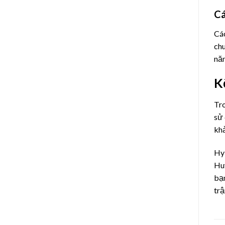
Cá
Các
chu
năn
K
Tro
sử 
khả
Hy 
Huy
bạn
trậ