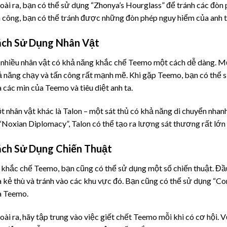
ài ra, bạn có thể sử dụng “Zhonya’s Hourglass” để tránh các đòn
 công, bạn có thể tránh được những đòn phép nguy hiểm của anh t
ch Sử Dụng Nhân Vật
nhiều nhân vật có khả năng khắc chế Teemo một cách dễ dàng. Một
 năng chạy và tấn công rất mạnh mẽ. Khi gặp Teemo, bạn có thể sử
 các mìn của Teemo và tiêu diệt anh ta.
 nhân vật khác là Talon – một sát thủ có khả năng di chuyển nhan
“Noxian Diplomacy”, Talon có thể tạo ra lượng sát thương rất lớn
ch Sử Dụng Chiến Thuật
khắc chế Teemo, bạn cũng có thể sử dụng một số chiến thuật. Đầu
 kẻ thù và tránh vào các khu vực đó. Bạn cũng có thể sử dụng “Con
a Teemo.
ài ra, hãy tập trung vào việc giết chết Teemo mỗi khi có cơ hội. V