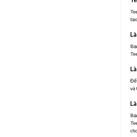
Tee
tạo
Là
Bạn
Tee
Là
Để 
và 
Là
Bạn
Tee
cho