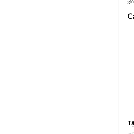
giú
C
Tậ