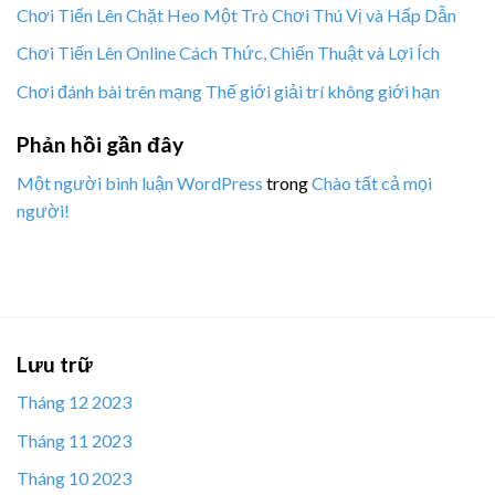
Chơi Tiến Lên Chặt Heo Một Trò Chơi Thú Vị và Hấp Dẫn
Chơi Tiến Lên Online Cách Thức, Chiến Thuật và Lợi Ích
Chơi đánh bài trên mạng Thế giới giải trí không giới hạn
Phản hồi gần đây
Một người bình luận WordPress
trong
Chào tất cả mọi
người!
Lưu trữ
Tháng 12 2023
Tháng 11 2023
Tháng 10 2023