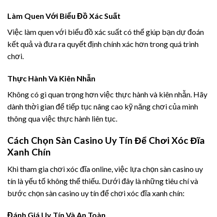
Làm Quen Với Biểu Đồ Xác Suất
Việc làm quen với biểu đồ xác suất có thể giúp bạn dự đoán
kết quả và đưa ra quyết định chính xác hơn trong quá trình
chơi.
Thực Hành Và Kiên Nhẫn
Không có gì quan trọng hơn việc thực hành và kiên nhẫn. Hãy
dành thời gian để tiếp tục nâng cao kỹ năng chơi của mình
thông qua việc thực hành liên tục.
Cách Chọn Sàn Casino Uy Tín Để Chơi Xóc Đĩa
Xanh Chín
Khi tham gia chơi xóc đĩa online, việc lựa chọn sàn casino uy
tín là yếu tố không thể thiếu. Dưới đây là những tiêu chí và
bước chọn sàn casino uy tín để chơi xóc đĩa xanh chín:
Đánh Giá Uy Tín Và An Toàn