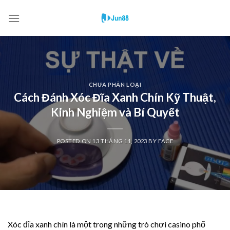
Skip
to
content
CHƯA PHÂN LOẠI
Cách Đánh Xóc Đĩa Xanh Chín Kỹ Thuật,
Kinh Nghiệm và Bí Quyết
POSTED ON
13 THÁNG 11, 2023
BY
FACE
Xóc đĩa xanh chín là một trong những trò chơi casino phổ