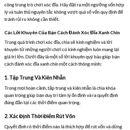
công trong trò chơi xóc đĩa. Hãy đặt ra một ngưỡng vốn hợp
lý và tuân thủ nguyên tắc không vượt quá số vốn quy định để
tránh rủi ro không cần thiết.
Các Lời Khuyên Của Bạn Cách Đánh Xóc Đĩa Xanh Chín
Trong quá trình chơi xóc đĩa, chia sẻ kinh nghiệm và lời
khuyên từ những người chơi có kinh nghiệm luôn mang lại
giá trị lớn. Dưới đây là một số lời khuyên quý báu giúp bạn
cách đánh xóc đĩa xanh chín một cách thông minh:
1. Tập Trung Và Kiên Nhẫn
Trong mọi hoàn cảnh, tập trung và kiên nhẫn là chìa khóa
quan trọng giúp bạn duy trì tâm lý ổn định và ra quyết định
đúng đắn tại các thời điểm quan trọng.
2. Xác Định Thời Điểm Rút Vốn
Quyết định rõ thời điểm nào là thích hợp để rút vốn và dừng