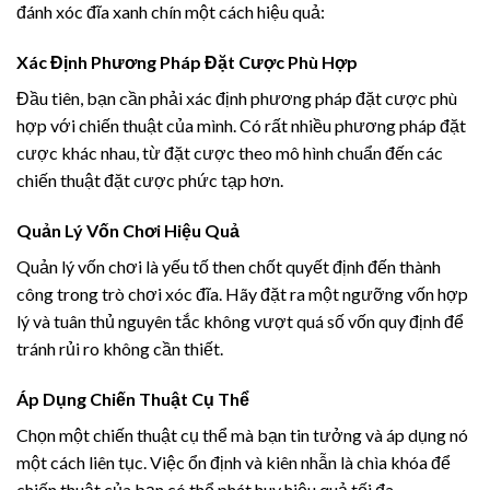
đánh xóc đĩa xanh chín một cách hiệu quả:
Xác Định Phương Pháp Đặt Cược Phù Hợp
Đầu tiên, bạn cần phải xác định phương pháp đặt cược phù
hợp với chiến thuật của mình. Có rất nhiều phương pháp đặt
cược khác nhau, từ đặt cược theo mô hình chuẩn đến các
chiến thuật đặt cược phức tạp hơn.
Quản Lý Vốn Chơi Hiệu Quả
Quản lý vốn chơi là yếu tố then chốt quyết định đến thành
công trong trò chơi xóc đĩa. Hãy đặt ra một ngưỡng vốn hợp
lý và tuân thủ nguyên tắc không vượt quá số vốn quy định để
tránh rủi ro không cần thiết.
Áp Dụng Chiến Thuật Cụ Thể
Chọn một chiến thuật cụ thể mà bạn tin tưởng và áp dụng nó
một cách liên tục. Việc ổn định và kiên nhẫn là chìa khóa để
chiến thuật của bạn có thể phát huy hiệu quả tối đa.