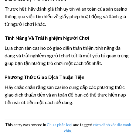
Trước hết, hãy đánh giá tính uy tín và an toàn của sàn casino
thông qua việc tìm hiểu về giấy phép hoạt động và đánh giá
từ người chơi khác.
Tính Năng Và Trải Nghiệm Người Chơi
Lựa chọn sàn casino có giao diện thân thiện, tính năng đa
dạng và trải nghiệm người chơi tốt là một yếu tố quan trọng
giúp bạn tận hưởng trò chơi một cách tốt nhất.
Phương Thức Giao Dịch Thuận Tiện
Hãy chắc chắn rằng sàn casino cung cấp các phương thức
giao dịch thuận tiện và an toàn để bạn có thể thực hiện nạp
tiền và rút tiền một cách dễ dàng.
This entry was posted in
Chưa phân loại
and tagged
cách đánh xóc đĩa xanh
chín
.