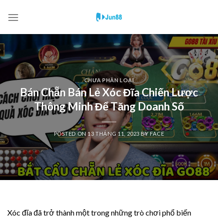
Skip
to
content
CHƯA PHÂN LOẠI
Bán Chẵn Bán Lẻ Xóc Đĩa Chiến Lược
Thông Minh Để Tăng Doanh Số
POSTED ON
13 THÁNG 11, 2023
BY
FACE
Xóc đĩa đã trở thành một trong những trò chơi phổ biến