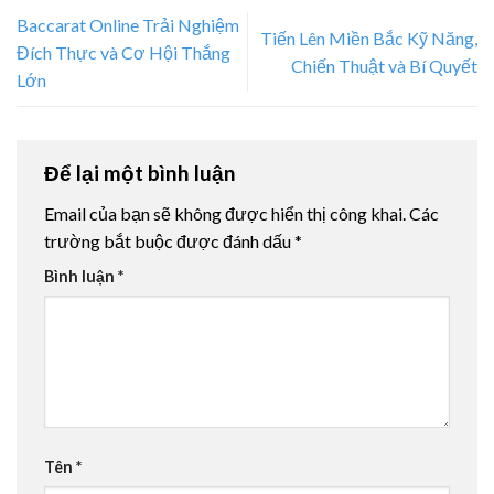
Baccarat Online Trải Nghiệm
Tiến Lên Miền Bắc Kỹ Năng,
Đích Thực và Cơ Hội Thắng
Chiến Thuật và Bí Quyết
Lớn
Để lại một bình luận
Email của bạn sẽ không được hiển thị công khai.
Các
trường bắt buộc được đánh dấu
*
Bình luận
*
Tên
*