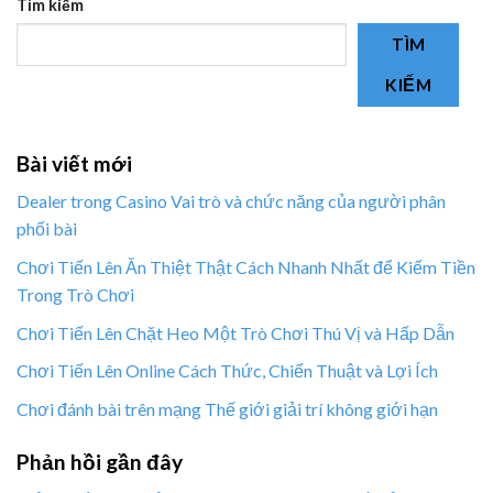
Tìm kiếm
TÌM
KIẾM
Bài viết mới
Dealer trong Casino Vai trò và chức năng của người phân
phối bài
Chơi Tiến Lên Ăn Thiệt Thật Cách Nhanh Nhất để Kiếm Tiền
Trong Trò Chơi
Chơi Tiến Lên Chặt Heo Một Trò Chơi Thú Vị và Hấp Dẫn
Chơi Tiến Lên Online Cách Thức, Chiến Thuật và Lợi Ích
Chơi đánh bài trên mạng Thế giới giải trí không giới hạn
Phản hồi gần đây