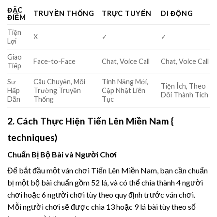
ĐẶC
TRUYỀN THỐNG
TRỰC TUYẾN
DI ĐỘNG
ĐIỂM
Tiện
X
✓
✓
Lợi
Giao
Face-to-Face
Chat, Voice Call
Chat, Voice Call
Tiếp
Sự
Câu Chuyện, Môi
Tính Năng Mới,
Tiện Ích, Theo
Hấp
Trường Truyền
Cập Nhật Liên
Dõi Thành Tích
Dẫn
Thống
Tục
2. Cách Thực Hiện Tiến Lên Miền Nam {
techniques}
Chuẩn Bị Bộ Bài và Người Chơi
Để bắt đầu một ván chơi Tiến Lên Miền Nam, bạn cần chuẩn
bị một bộ bài chuẩn gồm 52 lá, và có thể chia thành 4 người
chơi hoặc 6 người chơi tùy theo quy định trước ván chơi.
Mỗi người chơi sẽ được chia 13 hoặc 9 lá bài tùy theo số