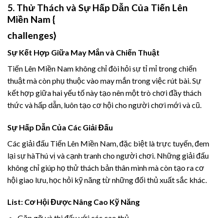
5. Thử Thách và Sự Hấp Dẫn Của Tiến Lên
Miền Nam {
challenges}
Sự Kết Hợp Giữa May Mắn và Chiến Thuật
Tiến Lên Miền Nam không chỉ đòi hỏi sự tỉ mỉ trong chiến
thuật mà còn phụ thuộc vào may mắn trong việc rút bài. Sự
kết hợp giữa hai yếu tố này tạo nên một trò chơi đầy thách
thức và hấp dẫn, luôn tạo cơ hội cho người chơi mới và cũ.
Sự Hấp Dẫn Của Các Giải Đấu
Các giải đấu Tiến Lên Miền Nam, đặc biệt là trực tuyến, đem
lại sự hàThú vị và cạnh tranh cho người chơi. Những giải đấu
không chỉ giúp họ thử thách bản thân mình mà còn tạo ra cơ
hội giao lưu, học hỏi kỹ năng từ những đối thủ xuất sắc khác.
List: Cơ Hội Được Nâng Cao Kỹ Năng
Gặp gỡ và thi đấu với các cao thủ