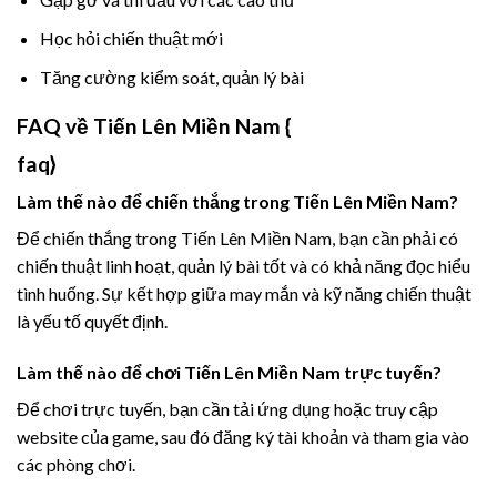
Học hỏi chiến thuật mới
Tăng cường kiểm soát, quản lý bài
FAQ về Tiến Lên Miền Nam {
faq}
Làm thế nào để chiến thắng trong Tiến Lên Miền Nam?
Để chiến thắng trong Tiến Lên Miền Nam, bạn cần phải có
chiến thuật linh hoạt, quản lý bài tốt và có khả năng đọc hiểu
tình huống. Sự kết hợp giữa may mắn và kỹ năng chiến thuật
là yếu tố quyết định.
Làm thế nào để chơi Tiến Lên Miền Nam trực tuyến?
Để chơi trực tuyến, bạn cần tải ứng dụng hoặc truy cập
website của game, sau đó đăng ký tài khoản và tham gia vào
các phòng chơi.