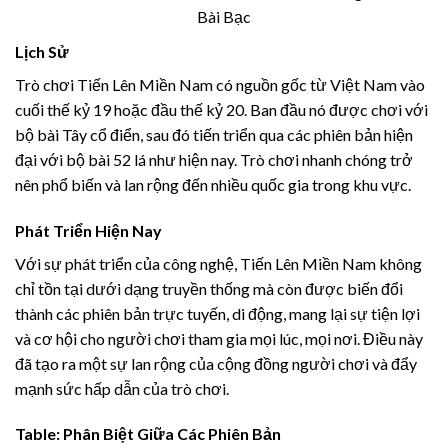
Lịch Sử
Trò chơi Tiến Lên Miền Nam có nguồn gốc từ Việt Nam vào
cuối thế kỷ 19 hoặc đầu thế kỷ 20. Ban đầu nó được chơi với
bộ bài Tây cổ điển, sau đó tiến triển qua các phiên bản hiện
đại với bộ bài 52 lá như hiện nay. Trò chơi nhanh chóng trở
nên phổ biến và lan rộng đến nhiều quốc gia trong khu vực.
Phát Triển Hiện Nay
Với sự phát triển của công nghệ, Tiến Lên Miền Nam không
chỉ tồn tại dưới dạng truyền thống mà còn được biến đổi
thành các phiên bản trực tuyến, di động, mang lại sự tiện lợi
và cơ hội cho người chơi tham gia mọi lúc, mọi nơi. Điều này
đã tạo ra một sự lan rộng của cộng đồng người chơi và đẩy
mạnh sức hấp dẫn của trò chơi.
Table: Phân Biệt Giữa Các Phiên Bản