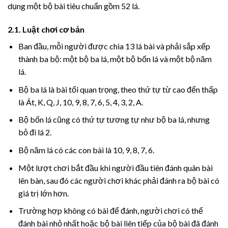
dụng một bộ bài tiêu chuẩn gồm 52 lá.
2.1. Luật chơi cơ bản
Ban đầu, mỗi người được chia 13 lá bài và phải sắp xếp
thành ba bộ: một bộ ba lá, một bộ bốn lá và một bộ năm
lá.
Bộ ba lá là bài tối quan trọng, theo thứ tự từ cao đến thấp
là Át, K, Q, J, 10, 9, 8, 7, 6, 5, 4, 3, 2, A.
Bộ bốn lá cũng có thứ tự tương tự như bộ ba lá, nhưng
bỏ đi lá 2.
Bộ năm lá có các con bài là 10, 9, 8, 7, 6.
Một lượt chơi bắt đầu khi người đầu tiên đánh quân bài
lên bàn, sau đó các người chơi khác phải đánh ra bộ bài có
giá trị lớn hơn.
Trường hợp không có bài để đánh, người chơi có thể
đánh bài nhỏ nhất hoặc bộ bài liên tiếp của bộ bài đã đánh