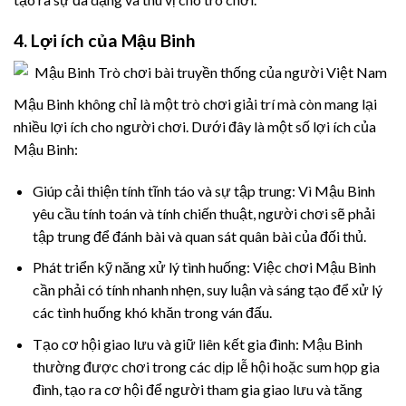
4. Lợi ích của Mậu Binh
Mậu Binh không chỉ là một trò chơi giải trí mà còn mang lại
nhiều lợi ích cho người chơi. Dưới đây là một số lợi ích của
Mậu Binh:
Giúp cải thiện tính tĩnh táo và sự tập trung: Vì Mậu Binh
yêu cầu tính toán và tính chiến thuật, người chơi sẽ phải
tập trung để đánh bài và quan sát quân bài của đối thủ.
Phát triển kỹ năng xử lý tình huống: Việc chơi Mậu Binh
cần phải có tính nhanh nhẹn, suy luận và sáng tạo để xử lý
các tình huống khó khăn trong ván đấu.
Tạo cơ hội giao lưu và giữ liên kết gia đình: Mậu Binh
thường được chơi trong các dịp lễ hội hoặc sum họp gia
đình, tạo ra cơ hội để người tham gia giao lưu và tăng