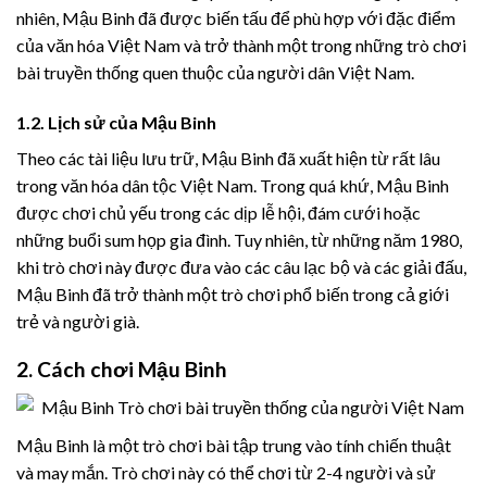
nhiên, Mậu Binh đã được biến tấu để phù hợp với đặc điểm
của văn hóa Việt Nam và trở thành một trong những trò chơi
bài truyền thống quen thuộc của người dân Việt Nam.
1.2. Lịch sử của Mậu Binh
Theo các tài liệu lưu trữ, Mậu Binh đã xuất hiện từ rất lâu
trong văn hóa dân tộc Việt Nam. Trong quá khứ, Mậu Binh
được chơi chủ yếu trong các dịp lễ hội, đám cưới hoặc
những buổi sum họp gia đình. Tuy nhiên, từ những năm 1980,
khi trò chơi này được đưa vào các câu lạc bộ và các giải đấu,
Mậu Binh đã trở thành một trò chơi phổ biến trong cả giới
trẻ và người già.
2. Cách chơi Mậu Binh
Mậu Binh là một trò chơi bài tập trung vào tính chiến thuật
và may mắn. Trò chơi này có thể chơi từ 2-4 người và sử