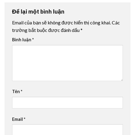
Để lại một bình luận
Email của bạn sẽ không được hiển thị công khai.
Các
trường bắt buộc được đánh dấu
*
Bình luận
*
Tên
*
Email
*