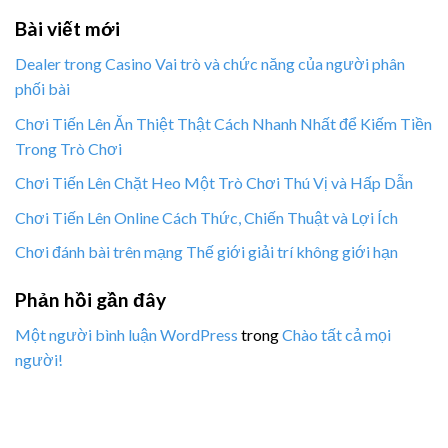
Bài viết mới
Dealer trong Casino Vai trò và chức năng của người phân
phối bài
Chơi Tiến Lên Ăn Thiệt Thật Cách Nhanh Nhất để Kiếm Tiền
Trong Trò Chơi
Chơi Tiến Lên Chặt Heo Một Trò Chơi Thú Vị và Hấp Dẫn
Chơi Tiến Lên Online Cách Thức, Chiến Thuật và Lợi Ích
Chơi đánh bài trên mạng Thế giới giải trí không giới hạn
Phản hồi gần đây
Một người bình luận WordPress
trong
Chào tất cả mọi
người!