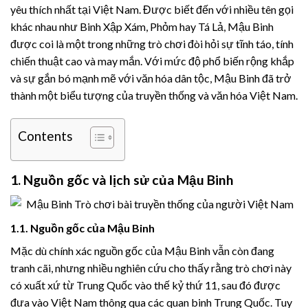
yêu thích nhất tại Việt Nam. Được biết đến với nhiều tên gọi
khác nhau như Binh Xập Xám, Phỏm hay Tá Lả, Mậu Binh
được coi là một trong những trò chơi đòi hỏi sự tĩnh táo, tính
chiến thuật cao và may mắn. Với mức độ phổ biến rộng khắp
và sự gắn bó mạnh mẽ với văn hóa dân tộc, Mậu Binh đã trở
thành một biểu tượng của truyền thống và văn hóa Việt Nam.
Contents
1. Nguồn gốc và lịch sử của Mậu Binh
1.1. Nguồn gốc của Mậu Binh
Mặc dù chính xác nguồn gốc của Mậu Binh vẫn còn đang
tranh cãi, nhưng nhiều nghiên cứu cho thấy rằng trò chơi này
có xuất xứ từ Trung Quốc vào thế kỷ thứ 11, sau đó được
đưa vào Việt Nam thông qua các quan binh Trung Quốc. Tuy