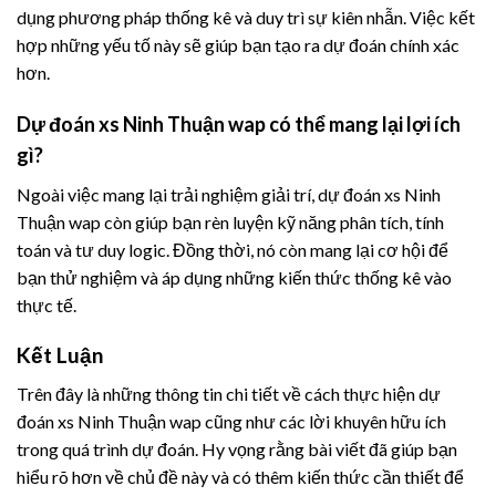
dụng phương pháp thống kê và duy trì sự kiên nhẫn. Việc kết
hợp những yếu tố này sẽ giúp bạn tạo ra dự đoán chính xác
hơn.
Dự đoán xs Ninh Thuận wap có thể mang lại lợi ích
gì?
Ngoài việc mang lại trải nghiệm giải trí, dự đoán xs Ninh
Thuận wap còn giúp bạn rèn luyện kỹ năng phân tích, tính
toán và tư duy logic. Đồng thời, nó còn mang lại cơ hội để
bạn thử nghiệm và áp dụng những kiến thức thống kê vào
thực tế.
Kết Luận
Trên đây là những thông tin chi tiết về cách thực hiện dự
đoán xs Ninh Thuận wap cũng như các lời khuyên hữu ích
trong quá trình dự đoán. Hy vọng rằng bài viết đã giúp bạn
hiểu rõ hơn về chủ đề này và có thêm kiến thức cần thiết để