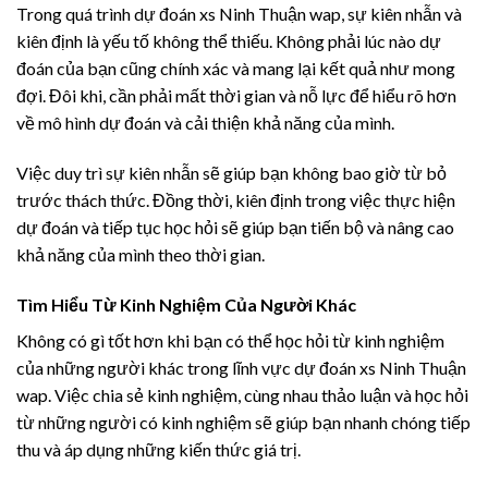
Trong quá trình dự đoán xs Ninh Thuận wap, sự kiên nhẫn và
kiên định là yếu tố không thể thiếu. Không phải lúc nào dự
đoán của bạn cũng chính xác và mang lại kết quả như mong
đợi. Đôi khi, cần phải mất thời gian và nỗ lực để hiểu rõ hơn
về mô hình dự đoán và cải thiện khả năng của mình.
Việc duy trì sự kiên nhẫn sẽ giúp bạn không bao giờ từ bỏ
trước thách thức. Đồng thời, kiên định trong việc thực hiện
dự đoán và tiếp tục học hỏi sẽ giúp bạn tiến bộ và nâng cao
khả năng của mình theo thời gian.
Tìm Hiểu Từ Kinh Nghiệm Của Người Khác
Không có gì tốt hơn khi bạn có thể học hỏi từ kinh nghiệm
của những người khác trong lĩnh vực dự đoán xs Ninh Thuận
wap. Việc chia sẻ kinh nghiệm, cùng nhau thảo luận và học hỏi
từ những người có kinh nghiệm sẽ giúp bạn nhanh chóng tiếp
thu và áp dụng những kiến thức giá trị.