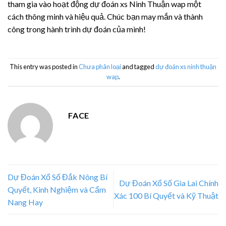
tham gia vào hoạt động dự đoán xs Ninh Thuận wap một
cách thông minh và hiệu quả. Chúc bạn may mắn và thành
công trong hành trình dự đoán của mình!
This entry was posted in
Chưa phân loại
and tagged
dự đoán xs ninh thuận
wap
.
FACE
Dự Đoán Xổ Số Đắk Nông Bí
Dự Đoán Xổ Số Gia Lai Chính
Quyết, Kinh Nghiệm và Cẩm
Xác 100 Bí Quyết và Kỹ Thuật
Nang Hay