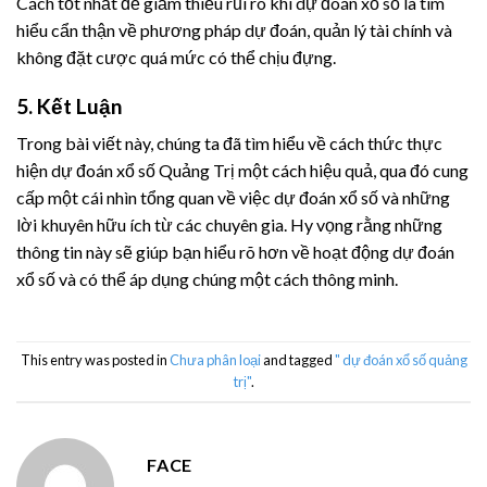
Cách tốt nhất để giảm thiểu rủi ro khi dự đoán xổ số là tìm
hiểu cẩn thận về phương pháp dự đoán, quản lý tài chính và
không đặt cược quá mức có thể chịu đựng.
5. Kết Luận
Trong bài viết này, chúng ta đã tìm hiểu về cách thức thực
hiện dự đoán xổ số Quảng Trị một cách hiệu quả, qua đó cung
cấp một cái nhìn tổng quan về việc dự đoán xổ số và những
lời khuyên hữu ích từ các chuyên gia. Hy vọng rằng những
thông tin này sẽ giúp bạn hiểu rõ hơn về hoạt động dự đoán
xổ số và có thể áp dụng chúng một cách thông minh.
This entry was posted in
Chưa phân loại
and tagged
" dự đoán xổ số quảng
trị"
.
FACE