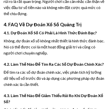
rủi ro là rất quan trọng. Người chơi cần cân nhắc cẩn thận về
việc đầu tư số tiền nào và không nên đặt cược quá mức có
thể chịu đựng.
4. FAQ Về Dự Đoán Xổ Số Quảng Trị
4.1. Dự Đoán Xổ Số Có Phải Là Hình Thức Đánh Bạc?
Không, dự đoán xổ số không nhất thiết là hình thức đánh bạc.
Nó có thể được coi là một hoạt động giải trí và cũng có
người chơi chuyên nghiệp.
4.2. Làm Thế Nào Để Tìm Ra Các Số Dự Đoán Chính Xác?
Để tìm ra các số dự đoán chính xác, việc phân tích kỹ lưỡng
dữ liệu xổ số trước đó và áp dụng các phương pháp dự đoán
chính xác là cần thiết.
4.3. Làm Thế Nào Để Giảm Thiểu Rủi Ro Khi Dự Đoán Xổ
Số?