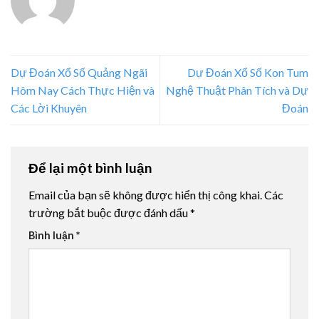
Dự Đoán Xổ Số Quảng Ngãi
Dự Đoán Xổ Số Kon Tum
Hôm Nay Cách Thực Hiện và
Nghệ Thuật Phân Tích và Dự
Các Lời Khuyên
Đoán
Để lại một bình luận
Email của bạn sẽ không được hiển thị công khai.
Các
trường bắt buộc được đánh dấu
*
Bình luận
*