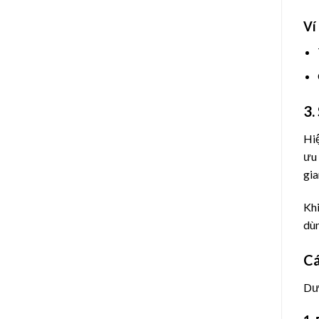
Ví
3.
Hiệ
ưu 
gia
Khi
dùn
Cá
Dướ