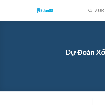
Skip
to
ASSIG
content
Dự Đoán Xổ