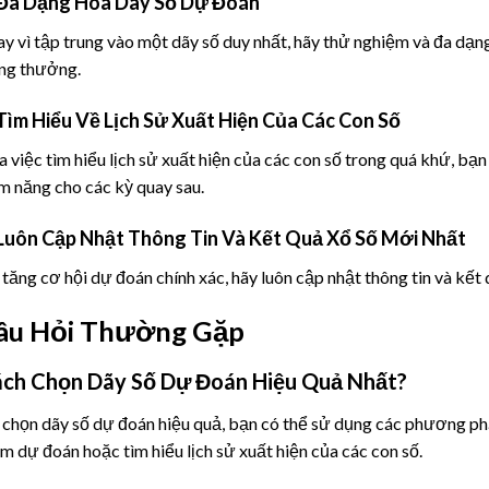
 Đa Dạng Hóa Dãy Số Dự Đoán
y vì tập trung vào một dãy số duy nhất, hãy thử nghiệm và đa dạn
ng thưởng.
 Tìm Hiểu Về Lịch Sử Xuất Hiện Của Các Con Số
 việc tìm hiểu lịch sử xuất hiện của các con số trong quá khứ, b
m năng cho các kỳ quay sau.
 Luôn Cập Nhật Thông Tin Và Kết Quả Xổ Số Mới Nhất
tăng cơ hội dự đoán chính xác, hãy luôn cập nhật thông tin và kết 
âu Hỏi Thường Gặp
ch Chọn Dãy Số Dự Đoán Hiệu Quả Nhất?
chọn dãy số dự đoán hiệu quả, bạn có thể sử dụng các phương ph
 dự đoán hoặc tìm hiểu lịch sử xuất hiện của các con số.