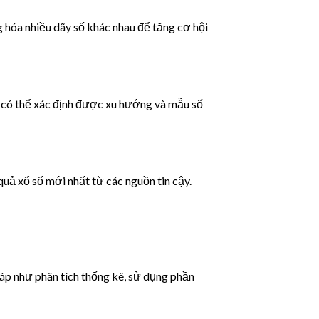
g hóa nhiều dãy số khác nhau để tăng cơ hội
ạn có thể xác định được xu hướng và mẫu số
quả xổ số mới nhất từ các nguồn tin cậy.
áp như phân tích thống kê, sử dụng phần