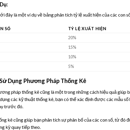
 Dụ:
i đây là một ví dụ về bảng phân tích tỷ lệ xuất hiện của các con s
N SỐ
TỶ LỆ XUẤT HIỆN
20%
15%
10%
5%
 Sử Dụng Phương Pháp Thống Kê
ơng pháp thống kê cũng là một trong những cách hiệu quả giúp 
dụng các kỹ thuật thống kê, bạn có thể xác định được các mẫu số h
y trước đó.
ng kê cũng giúp bạn phân tích sự phân bố của các con số, từ đó đ
ng kỳ quay tiếp theo.