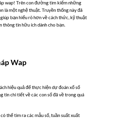
 tháp wap! Trên con đường tìm kiếm những
òn là một nghệ thuật. Truyền thống này đã
 giúp bạn hiểu rõ hơn về cách thức, kỹ thuật
 thông tin hữu ích dành cho bạn.
háp Wap
cách hiệu quả để thực hiện dự đoán xổ số
tin chi tiết về các con số đã về trong quá
có thể tìm ra các mẫu số, tuần suất xuất