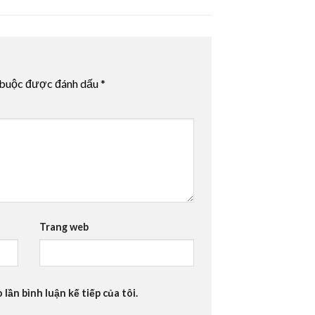
 buộc được đánh dấu
*
Trang web
lần bình luận kế tiếp của tôi.