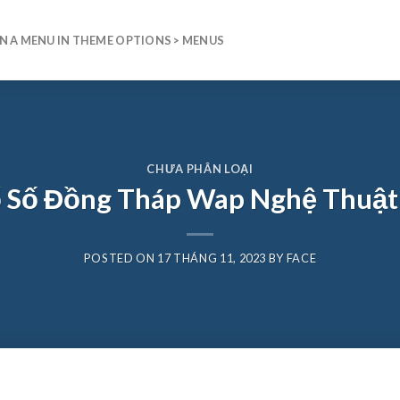
N A MENU IN THEME OPTIONS > MENUS
CHƯA PHÂN LOẠI
 Số Đồng Tháp Wap Nghệ Thuật
POSTED ON
17 THÁNG 11, 2023
BY
FACE