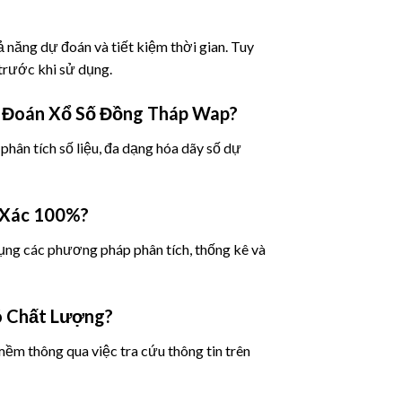
 năng dự đoán và tiết kiệm thời gian. Tuy
 trước khi sử dụng.
 Đoán Xổ Số Đồng Tháp Wap?
hân tích số liệu, đa dạng hóa dãy số dự
 Xác 100%?
dụng các phương pháp phân tích, thống kê và
ó Chất Lượng?
mềm thông qua việc tra cứu thông tin trên