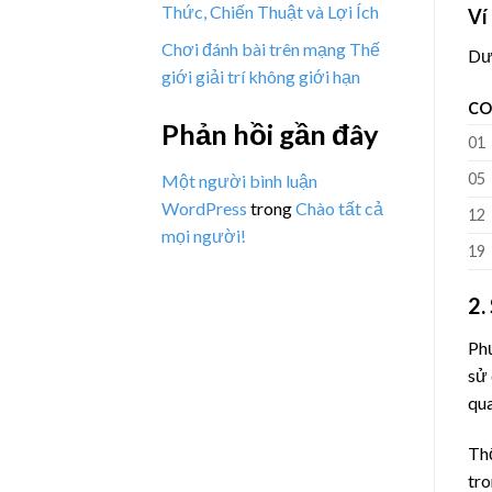
Thức, Chiến Thuật và Lợi Ích
Ví
Chơi đánh bài trên mạng Thế
Dướ
giới giải trí không giới hạn
CO
Phản hồi gần đây
01
05
Một người bình luận
WordPress
trong
Chào tất cả
12
mọi người!
19
2.
Phư
sử 
qua
Thố
tro