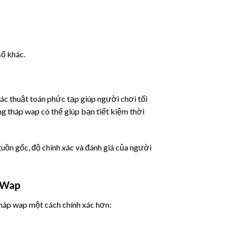
số khác.
ác thuật toán phức tạp giúp người chơi tối
 tháp wap có thể giúp bạn tiết kiệm thời
uồn gốc, độ chính xác và đánh giá của người
 Wap
tháp wap một cách chính xác hơn: