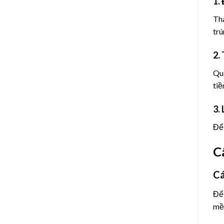
1.
Tha
trú
2.
Qua
tiề
3.
Để 
C
Cá
Để 
mềm