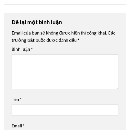
Để lại một bình luận
Email của bạn sẽ không được hiển thị công khai.
Các
trường bắt buộc được đánh dấu
*
Bình luận
*
Tên
*
Email
*