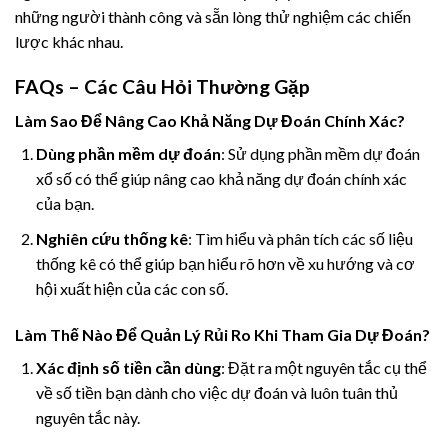
những người thành công và sẵn lòng thử nghiệm các chiến
lược khác nhau.
FAQs – Các Câu Hỏi Thường Gặp
Làm Sao Để Nâng Cao Khả Năng Dự Đoán Chính Xác?
Dùng phần mềm dự đoán
: Sử dụng phần mềm dự đoán
xổ số có thể giúp nâng cao khả năng dự đoán chính xác
của bạn.
Nghiên cứu thống kê
: Tìm hiểu và phân tích các số liệu
thống kê có thể giúp bạn hiểu rõ hơn về xu hướng và cơ
hội xuất hiện của các con số.
Làm Thế Nào Để Quản Lý Rủi Ro Khi Tham Gia Dự Đoán?
Xác định số tiền cần dùng
: Đặt ra một nguyên tắc cụ thể
về số tiền bạn dành cho việc dự đoán và luôn tuân thủ
nguyên tắc này.