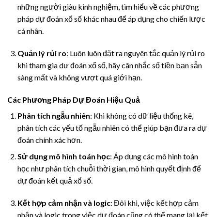
những người giàu kinh nghiệm, tìm hiểu về các phương
pháp dự đoán xổ số khác nhau để áp dụng cho chiến lược
cá nhân.
Quản lý rủi ro
: Luôn luôn đặt ra nguyên tắc quản lý rủi ro
khi tham gia dự đoán xổ số, hãy cân nhắc số tiền bạn sẵn
sàng mất và không vượt quá giới hạn.
Các Phương Pháp Dự Đoán Hiệu Quả
Phân tích ngẫu nhiên
: Khi không có dữ liệu thống kê,
phân tích các yếu tố ngẫu nhiên có thể giúp bạn đưa ra dự
đoán chính xác hơn.
Sử dụng mô hình toán học
: Áp dụng các mô hình toán
học như phân tích chuỗi thời gian, mô hình quyết định để
dự đoán kết quả xổ số.
Kết hợp cảm nhận và logic
: Đôi khi, việc kết hợp cảm
nhận và logic trong việc dự đoán cũng có thể mang lại kết