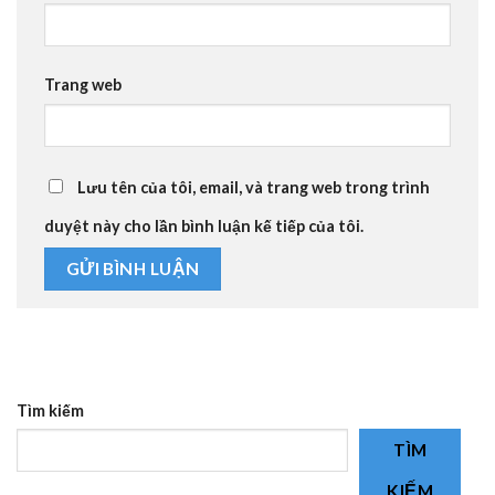
Trang web
Lưu tên của tôi, email, và trang web trong trình
duyệt này cho lần bình luận kế tiếp của tôi.
Tìm kiếm
TÌM
KIẾM