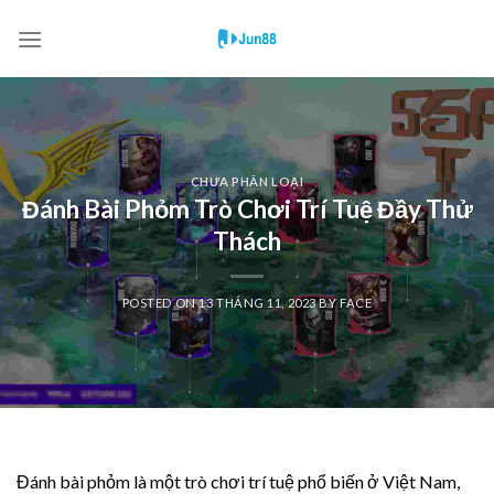
Skip
to
content
CHƯA PHÂN LOẠI
Đánh Bài Phỏm Trò Chơi Trí Tuệ Đầy Thử
Thách
POSTED ON
13 THÁNG 11, 2023
BY
FACE
Đánh bài phỏm là một trò chơi trí tuệ phổ biến ở Việt Nam,