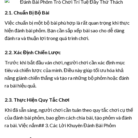
2.1. Chuẩn Bị Bộ Bài
Việc chuẩn bị một bộ bài phù hợp là rất quan trọng khi thực
hiện đánh bài phỏm. Bạn cần sắp xếp bài sao cho dễ dàng
đánh ra và thuận lợi trong quá trình chơi.
2.2. Xác Định Chiến Lược
Trước khi bắt đầu ván chơi, người chơi cần xác định mục
tiêu và chiến lược của mình. Điều này giúp tối ưu hóa khả
năng giành chiến thắng và tạo ra những bộ phỏm hoặc đánh
ra bài hiệu quả.
2.3. Thực Hiện Quy Tắc Chơi
Khi đã sẵn sàng, người chơi cần tuân theo quy tắc chơi cụ thể
của đánh bài phỏm, bao gồm cách chia bài, tạo phỏm và đánh
ra bài. Việc nắm## 3. Các Lời Khuyên Đánh Bài Phỏm