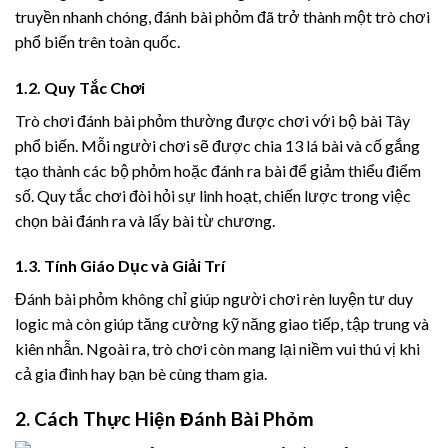
truyền nhanh chóng, đánh bài phỏm đã trở thành một trò chơi
phổ biến trên toàn quốc.
1.2. Quy Tắc Chơi
Trò chơi đánh bài phỏm thường được chơi với bộ bài Tây
phổ biến. Mỗi người chơi sẽ được chia 13 lá bài và cố gắng
tạo thành các bộ phỏm hoặc đánh ra bài để giảm thiểu điểm
số. Quy tắc chơi đòi hỏi sự linh hoạt, chiến lược trong việc
chọn bài đánh ra và lấy bài từ chương.
1.3. Tính Giáo Dục và Giải Trí
Đánh bài phỏm không chỉ giúp người chơi rèn luyện tư duy
logic mà còn giúp tăng cường kỹ năng giao tiếp, tập trung và
kiên nhẫn. Ngoài ra, trò chơi còn mang lại niềm vui thú vị khi
cả gia đình hay bạn bè cùng tham gia.
2. Cách Thực Hiện Đánh Bài Phỏm