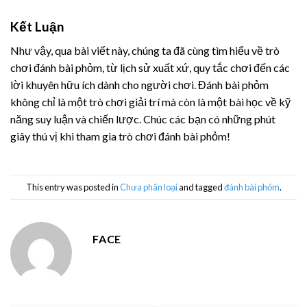
Kết Luận
Như vậy, qua bài viết này, chúng ta đã cùng tìm hiểu về trò
chơi đánh bài phỏm, từ lịch sử xuất xứ, quy tắc chơi đến các
lời khuyên hữu ích dành cho người chơi. Đánh bài phỏm
không chỉ là một trò chơi giải trí mà còn là một bài học về kỹ
năng suy luận và chiến lược. Chúc các bạn có những phút
giây thú vị khi tham gia trò chơi đánh bài phỏm!
This entry was posted in
Chưa phân loại
and tagged
đánh bài phỏm
.
FACE