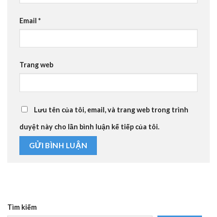
Email
*
Trang web
Lưu tên của tôi, email, và trang web trong trình
duyệt này cho lần bình luận kế tiếp của tôi.
Tìm kiếm