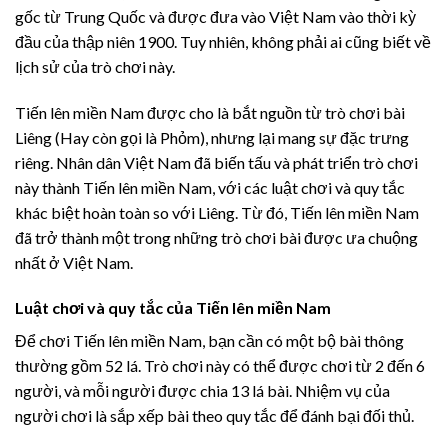
gốc từ Trung Quốc và được đưa vào Việt Nam vào thời kỳ
đầu của thập niên 1900. Tuy nhiên, không phải ai cũng biết về
lịch sử của trò chơi này.
Tiến lên miền Nam được cho là bắt nguồn từ trò chơi bài
Liêng (Hay còn gọi là Phỏm), nhưng lại mang sự đặc trưng
riêng. Nhân dân Việt Nam đã biến tấu và phát triển trò chơi
này thành Tiến lên miền Nam, với các luật chơi và quy tắc
khác biệt hoàn toàn so với Liêng. Từ đó, Tiến lên miền Nam
đã trở thành một trong những trò chơi bài được ưa chuộng
nhất ở Việt Nam.
Luật chơi và quy tắc của Tiến lên miền Nam
Để chơi Tiến lên miền Nam, bạn cần có một bộ bài thông
thường gồm 52 lá. Trò chơi này có thể được chơi từ 2 đến 6
người, và mỗi người được chia 13 lá bài. Nhiệm vụ của
người chơi là sắp xếp bài theo quy tắc để đánh bại đối thủ.