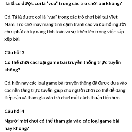
Tá lả có được coi là “vua” trong các trò chơi bài không?
Có, Tá lả được coi là “vua” trong các trò chơi bài tại Việt
Nam. Trò chơi này mang tính cạnh tranh cao và đòi hỏi người
chơi phải có kỹ năng tính toán và sự khéo léo trong việc sắp
xếp bài.
Câu hỏi 3
Có thể chơi các loại game bài truyền thống trực tuyến
không?
Có, hiện nay các loại game bài truyền thống đã được đưa vào
các nền tảng trực tuyến, giúp cho người chơi có thể dễ dàng
tiếp cận và tham gia vào trò chơi một cách thuận tiện hơn.
Câu hỏi 4
Người mới chơi có thể tham gia vào các loại game bài
này không?