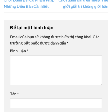
Những Điều Bạn Cần Biết
giới giải trí không giới hạn
Để lại một bình luận
Email của bạn sẽ không được hiển thị công khai.
Các
trường bắt buộc được đánh dấu
*
Bình luận
*
Tên
*