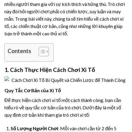
nhiều người tham gia với sự kích thích và hứng thú. Trò chơi
này đòi hỏi người chơi phải có chiến lược, suy luận và may
mắn. Trong bài viết này, chúng ta sẽ tìm hiểu về cách chơi xì
tố, các chiến thuật cơ bản, cũng như những lời khuyên giúp
bạn trở thành một cao thủ xì tố.
Contents
1. Cách Thực Hiện Cách Chơi Xì Tố
Quy Tắc Cơ Bản của Xì Tố
Để thực hiện cách chơi xì tố một cách thành công, bạn cần
hiểu rõ về quy tắc cơ bản của trò chơi. Dưới đây là một số
quy định cơ bản khi tham gia trò chơi xì tố:
Số Lượng Người Chơi
: Mỗi ván chơi cần từ 2 đến 5