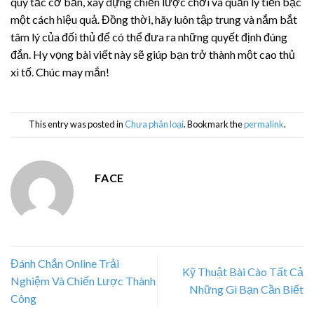
quy tắc cơ bản, xây dựng chiến lược chơi và quản lý tiền bạc
một cách hiệu quả. Đồng thời, hãy luôn tập trung và nắm bắt
tâm lý của đối thủ để có thể đưa ra những quyết định đúng
đắn. Hy vọng bài viết này sẽ giúp bạn trở thành một cao thủ
xì tố. Chúc may mắn!
This entry was posted in
Chưa phân loại
. Bookmark the
permalink
.
FACE
Đánh Chắn Online Trải
Kỹ Thuật Bài Cào Tất Cả
Nghiệm Và Chiến Lược Thành
Những Gì Bạn Cần Biết
Công