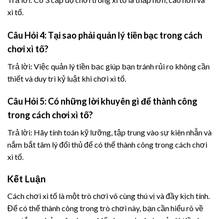
xì tố.
Câu Hỏi 4: Tại sao phải quản lý tiền bạc trong cách
chơi xì tố?
Trả lời: Việc quản lý tiền bạc giúp bạn tránh rủi ro không cần
thiết và duy trì kỷ luật khi chơi xì tố.
Câu Hỏi 5: Có những lời khuyên gì để thành công
trong cách chơi xì tố?
Trả lời: Hãy tính toán kỹ lưỡng, tập trung vào sự kiên nhẫn và
nắm bắt tâm lý đối thủ để có thể thành công trong cách chơi
xì tố.
Kết Luận
Cách chơi xì tố là một trò chơi vô cùng thú vị và đầy kịch tính.
Để có thể thành công trong trò chơi này, bạn cần hiểu rõ về