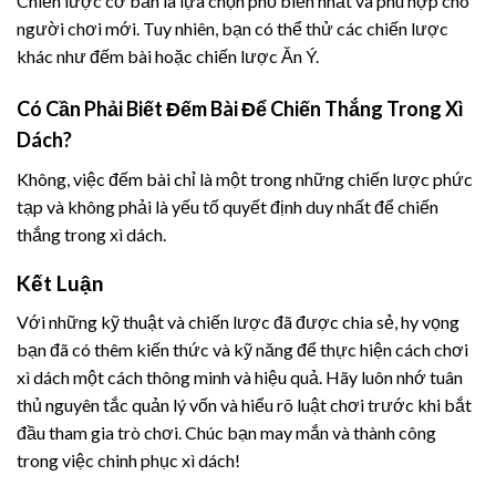
Chiến lược cơ bản là lựa chọn phổ biến nhất và phù hợp cho
người chơi mới. Tuy nhiên, bạn có thể thử các chiến lược
khác như đếm bài hoặc chiến lược Ăn Ý.
Có Cần Phải Biết Đếm Bài Để Chiến Thắng Trong Xì
Dách?
Không, việc đếm bài chỉ là một trong những chiến lược phức
tạp và không phải là yếu tố quyết định duy nhất để chiến
thắng trong xì dách.
Kết Luận
Với những kỹ thuật và chiến lược đã được chia sẻ, hy vọng
bạn đã có thêm kiến thức và kỹ năng để thực hiện cách chơi
xì dách một cách thông minh và hiệu quả. Hãy luôn nhớ tuân
thủ nguyên tắc quản lý vốn và hiểu rõ luật chơi trước khi bắt
đầu tham gia trò chơi. Chúc bạn may mắn và thành công
trong việc chinh phục xì dách!