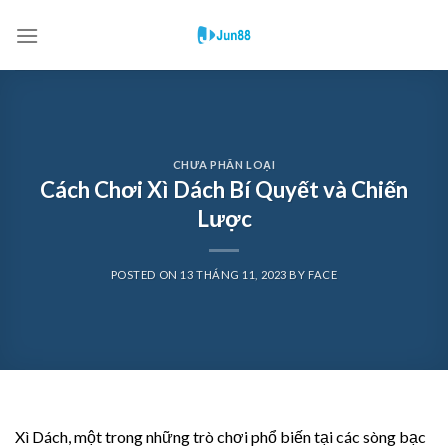
Skip
to
content
CHƯA PHÂN LOẠI
Cách Chơi Xì Dách Bí Quyết và Chiến
Lược
POSTED ON
13 THÁNG 11, 2023
BY
FACE
Xì Dách, một trong những trò chơi phổ biến tại các sòng bạc