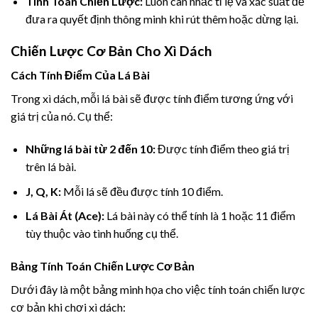
Tính Toán Chiến Lược:
Luôn cân nhắc tỉ lệ và xác suất để
đưa ra quyết định thông minh khi rút thêm hoặc dừng lại.
Chiến Lược Cơ Bản Cho Xì Dách
Cách Tính Điểm Của Lá Bài
Trong xì dách, mỗi lá bài sẽ được tính điểm tương ứng với
giá trị của nó. Cụ thể:
Những lá bài từ 2 đến 10:
Được tính điểm theo giá trị
trên lá bài.
J, Q, K:
Mỗi lá sẽ đều được tính 10 điểm.
Lá Bài Át (Ace):
Lá bài này có thể tính là 1 hoặc 11 điểm
tùy thuộc vào tình huống cụ thể.
Bảng Tính Toán Chiến Lược Cơ Bản
Dưới đây là một bảng minh họa cho việc tính toán chiến lược
cơ bản khi chơi xì dách: