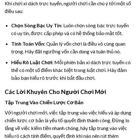
Khi chơi xì dách trực tuyến, người chơi cần chú ý tới một số
điều sau:
Chọn Sòng Bạc Uy Tín:
Luôn chọn sòng bạc trực tuyến
có uy tín, được cấp phép và có hệ thống bảo mật tốt.
Tính Toán Vốn:
Quản lý vốn chơi là điều vô cùng quan
trọng. Hãy đặt ngưỡng vốn cần dùng và tuân thủ nó.
Hiểu Rõ Luật Chơi:
Mỗi phiên bản xì dách trực tuyến có
thể có một số điểm khác biệt trong luật chơi. Hãy đảm
bảo bạn hiểu rõ trước khi bắt đầu chơi.
Các Lời Khuyên Cho Người Chơi Mới
Tập Trung Vào Chiến Lược Cơ Bản
Với người chơi mới, việc tập trung vào việc hiểu và áp dụng
chiến lược cơ bản là yếu tố quyết định thành công. Đừng lo
lắng về việc kiếm tiền nhanh chóng, hãy tập trung vào việc
hiểu rõ cách tính điểm, quyết định khi nào nên rút thêm