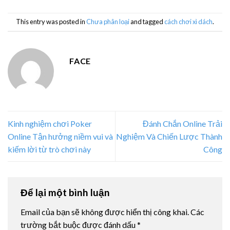
This entry was posted in
Chưa phân loại
and tagged
cách chơi xì dách
.
FACE
Kinh nghiệm chơi Poker
Đánh Chắn Online Trải
Online Tận hưởng niềm vui và
Nghiệm Và Chiến Lược Thành
kiếm lời từ trò chơi này
Công
Để lại một bình luận
Email của bạn sẽ không được hiển thị công khai.
Các
trường bắt buộc được đánh dấu
*