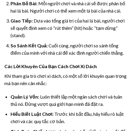
Phân Bố Bài:
Mỗi người chơi và nhà cái sẽ được phân bố
hai lá bài. Người chơi có thể xem một lá bài của nhà cái.
Giao Tiếp:
Dựa vào tổng giá trị của hai lá bài, người chơi
sẽ quyết định xem có “rút thêm” (hit) hoặc “tạm dừng”
(stand).
So Sánh Kết Quả:
Cuối cùng, người chơi so sánh tổng
điểm của mình với nhà cái để xác định người chiến thắng.
Các Lời Khuyên Của Bạn Cách Chơi Xì Dách
Khi tham gia trò chơi xì dách, có một số lời khuyên quan trọng
mà bạn nên cân nhắc:
Quản Lý Vốn:
Luôn thiết lập một ngân sách chơi và tuân
thủ nó. Đừng vượt quá giới hạn mình đã đặt ra.
Hiểu Biết Luật Chơi:
Trước khi bắt đầu, hãy hiểu rõ luật
chơi và các quy tắc cơ bản.