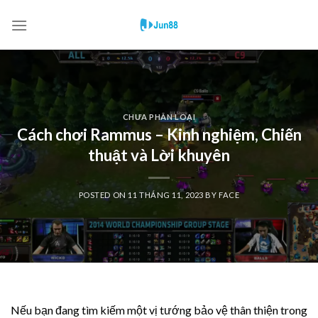
Skip
to
content
CHƯA PHÂN LOẠI
Cách chơi Rammus – Kinh nghiệm, Chiến
thuật và Lời khuyên
POSTED ON
11 THÁNG 11, 2023
BY
FACE
Nếu bạn đang tìm kiếm một vị tướng bảo vệ thân thiện trong