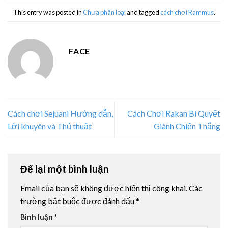
This entry was posted in
Chưa phân loại
and tagged
cách chơi Rammus
.
FACE
Cách chơi Sejuani Hướng dẫn,
Cách Chơi Rakan Bí Quyết
Lời khuyên và Thủ thuật
Giành Chiến Thắng
Để lại một bình luận
Email của bạn sẽ không được hiển thị công khai.
Các
trường bắt buộc được đánh dấu
*
Bình luận
*