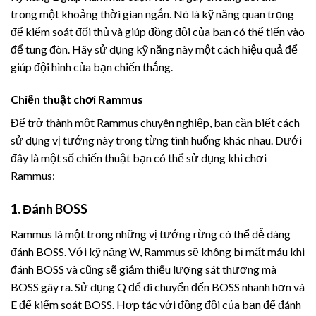
trong một khoảng thời gian ngắn. Nó là kỹ năng quan trọng
để kiểm soát đối thủ và giúp đồng đội của bạn có thể tiến vào
để tung đòn. Hãy sử dụng kỹ năng này một cách hiệu quả để
giúp đội hình của bạn chiến thắng.
Chiến thuật chơi Rammus
Để trở thành một Rammus chuyên nghiệp, bạn cần biết cách
sử dụng vị tướng này trong từng tình huống khác nhau. Dưới
đây là một số chiến thuật bạn có thể sử dụng khi chơi
Rammus:
1. Đánh BOSS
Rammus là một trong những vị tướng rừng có thể dễ dàng
đánh BOSS. Với kỹ năng W, Rammus sẽ không bị mất máu khi
đánh BOSS và cũng sẽ giảm thiểu lượng sát thương mà
BOSS gây ra. Sử dụng Q để di chuyển đến BOSS nhanh hơn và
E để kiểm soát BOSS. Hợp tác với đồng đội của bạn để đánh