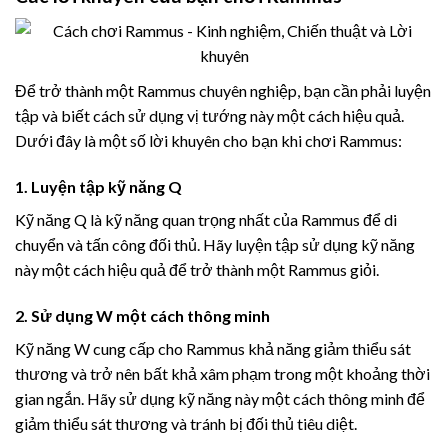
Để trở thành một Rammus chuyên nghiệp, bạn cần phải luyện
tập và biết cách sử dụng vị tướng này một cách hiệu quả.
Dưới đây là một số lời khuyên cho bạn khi chơi Rammus:
1. Luyện tập kỹ năng Q
Kỹ năng Q là kỹ năng quan trọng nhất của Rammus để di
chuyển và tấn công đối thủ. Hãy luyện tập sử dụng kỹ năng
này một cách hiệu quả để trở thành một Rammus giỏi.
2. Sử dụng W một cách thông minh
Kỹ năng W cung cấp cho Rammus khả năng giảm thiểu sát
thương và trở nên bất khả xâm phạm trong một khoảng thời
gian ngắn. Hãy sử dụng kỹ năng này một cách thông minh để
giảm thiểu sát thương và tránh bị đối thủ tiêu diệt.