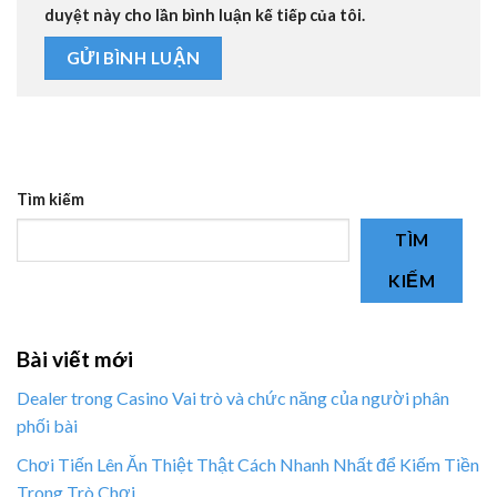
duyệt này cho lần bình luận kế tiếp của tôi.
Tìm kiếm
TÌM
KIẾM
Bài viết mới
Dealer trong Casino Vai trò và chức năng của người phân
phối bài
Chơi Tiến Lên Ăn Thiệt Thật Cách Nhanh Nhất để Kiếm Tiền
Trong Trò Chơi