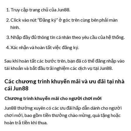
Truy cập trang chủ của Jun88.
Click vào nút “Đăng ký” ở góc trên cùng bên phải màn
hình.
Nhập đầy đủ thông tin cá nhân theo yêu cầu của hệ thống.
Xác nhận và hoàn tất việc đăng ký.
Sau khi hoàn tất các bước trên, bạn đã có thể đăng nhập vào
tài khoản và bắt đầu trải nghiệm các dịch vụ tại Jun88.
Các chương trình khuyến mãi và ưu đãi tại nhà
cái Jun88
Chương trình khuyến mãi cho người chơi mới
Jun88 thường xuyên có các ưu đãi hấp dẫn dành cho người
chơi mới, bao gồm tiền thưởng chào mừng, quà tặng hoặc
hoàn trả tiền khi thua.