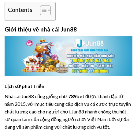
Contents
Giới thiệu về nhà cái Jun88
Lịch sử phát triển
Nhà cái Jun88 cũng giống như
789bet
được thành lập từ
năm 2015, với mục tiêu cung cấp dịch vụ cá cược trực tuyến
chất lượng cao cho người chơi. Jun88 nhanh chóng thu hút
sự quan tâm của cộng đồng người chơi Việt Nam bởi sự đa
dạng về sản phẩm cùng với chất lượng dịch vụ tốt.